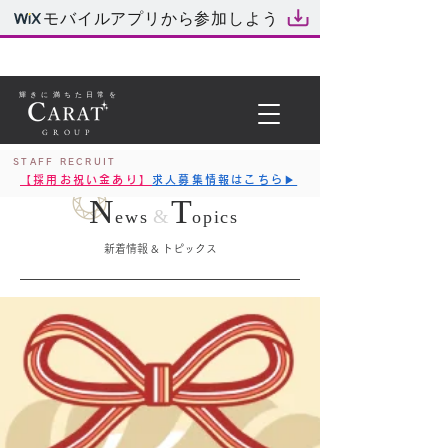
モバイルアプリから参加しよう
輝きに満ちた日常を
GROUP
STAFF RECRUIT
【採用お祝い金あり】
求人募集情報はこちら▶︎
N
T
&
ews
opics
新着情報 & トピックス