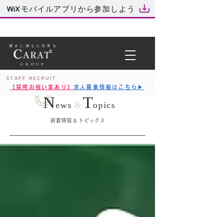
モバイルアプリから参加しよう
輝きに満ちた日常を
GROUP
STAFF RECRUIT
【採用お祝い金あり】
求人募集情報はこちら▶︎
N
T
&
ews
opics
新着情報 & トピックス