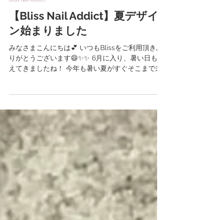
2024年6月3日
Bliss Nail Addict
【Bliss Nail Addict】夏デザイ
ン始まりました
みなさまこんにちは💕 いつもBlissをご利用頂きあ
りがとうございます😄✨✨ 6月に入り、暑い日も増
えてきましたね！ 今年も暑い夏がすぐそこまで来
ています❗ 早速、夏のデザインを先取りしたお客様
の指先をパシャリ📸 今年はバカラネイルがキテま
す💅...