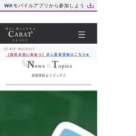
モバイルアプリから参加しよう
輝きに満ちた日常を
GROUP
STAFF RECRUIT
【採用お祝い金あり】
求人募集情報はこちら▶︎
N
T
&
ews
opics
新着情報 & トピックス