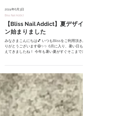
2024年6月3日
Bliss Nail Addict
【Bliss Nail Addict】夏デザイ
ン始まりました
みなさまこんにちは💕 いつもBlissをご利用頂きあ
りがとうございます😄✨✨ 6月に入り、暑い日も増
えてきましたね！ 今年も暑い夏がすぐそこまで来
ています❗ 早速、夏のデザインを先取りしたお客様
の指先をパシャリ📸 今年はバカラネイルがキテま
す💅...