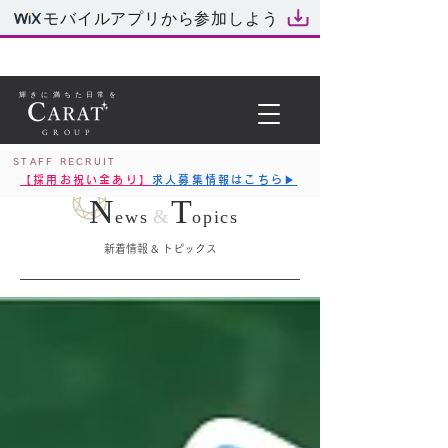
モバイルアプリから参加しよう
輝きに満ちた日常を
GROUP
STAFF RECRUIT
【採用お祝い金あり】
求人募集情報はこちら▶︎
N
T
&
ews
opics
新着情報 & トピックス