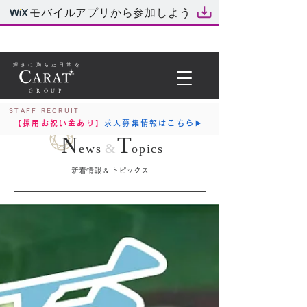
モバイルアプリから参加しよう
輝きに満ちた日常を
GROUP
STAFF RECRUIT
【採用お祝い金あり】
求人募集情報はこちら▶︎
N
T
&
ews
opics
新着情報 & トピックス