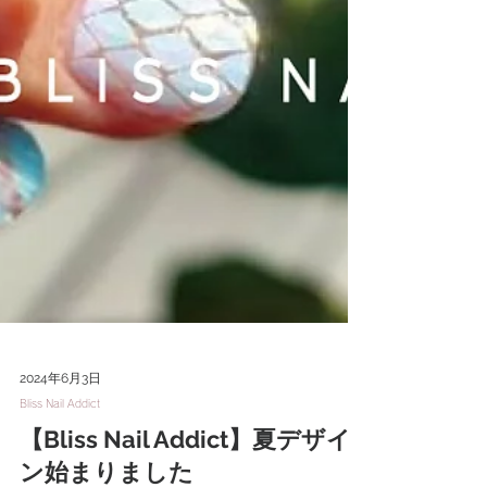
2024年6月3日
Bliss Nail Addict
【Bliss Nail Addict】夏デザイ