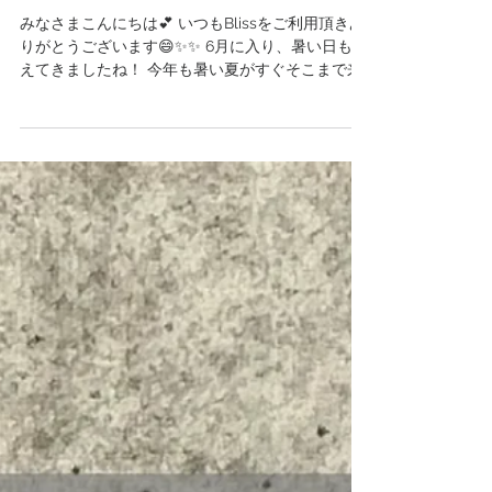
ン始まりました
みなさまこんにちは💕 いつもBlissをご利用頂きあ
りがとうございます😄✨✨ 6月に入り、暑い日も増
えてきましたね！ 今年も暑い夏がすぐそこまで来
ています❗ 早速、夏のデザインを先取りしたお客様
の指先をパシャリ📸 今年はバカラネイルがキテま
す💅...