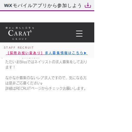
モバイルアプリから参加しよう
輝きに満ちた日常を
GROUP
STAFF RECRUIT
2025年10月30日
【採用お祝い金あり】
求人募集情報はこちら▶︎
ネイリスト採用情報！
ただいまBlissではネイリストの求人募集をしており
ます！
なかなか募集のないレア求人ですので、気になる方
は是非ご応募ください♪
詳細はRECRUITページからチェックお願いします。