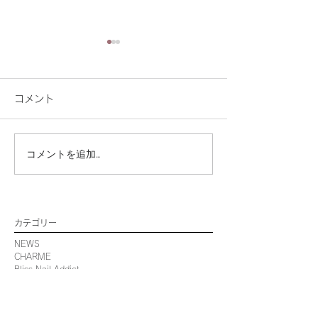
コメント
コメントを追加…
【CHARME】2026年福
いよいよ！9周
袋販売スタート♪
ベントスタート
カテゴリー
NEWS
CHARME
Bliss Nail Addict
Bliss EyeLash