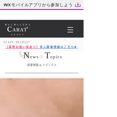
モバイルアプリから参加しよう
輝きに満ちた日常を
GROUP
STAFF RECRUIT
【採用お祝い金あり】
求人募集情報はこちら▶︎
N
T
&
ews
opics
新着情報 & トピックス