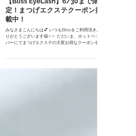
2024年6月19日
NEWS
【Bliss EyeLash】6/30まで限
定！まつげエクステクーポン掲
載中！
みなさまこんにちは💕 いつもBlissをご利用頂きあ
りがとうございます😄✨✨ ただいま、ホットペッ
パーにてまつげエクステの大変お得なクーポンを
掲載中です！ なんと！通常価格より全て2,200円
OFF！ 6/30までの期間限定ですので、お早めにご
予約ください！...