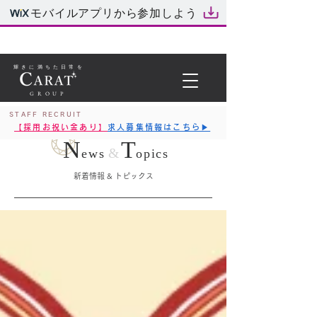
モバイルアプリから参加しよう
輝きに満ちた日常を
GROUP
STAFF RECRUIT
【採用お祝い金あり】
求人募集情報はこちら▶︎
N
T
&
ews
opics
新着情報 & トピックス