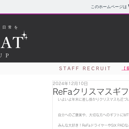
このホームページは
た日常を
UP
STAFF RECRUIT
【
2024年12月10日
ReFaクリスマスギ
いよいよ年末に差し掛かりクリスマスも近づ
自分へのご褒美や、大切な方へのギフトにMT
みんな大好き！ReFaドライヤーやSIX PA