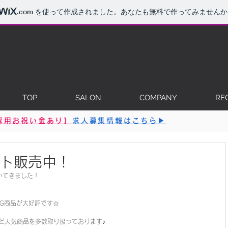
.com
を使って作成されました。あなたも無料で作ってみませんか
TOP
SALON
COMPANY
RE
採用お祝い金あり】
求人募集情報はこちら▶︎
フト販売中！
いてきました！
G商品が大好評です☆
Dなど人気商品を多数取り扱っております♪